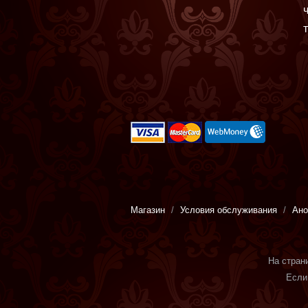
стимуляторы
Вибропули ,
минивибраторы
Магазин
Условия обслуживания
Ано
На стран
Если