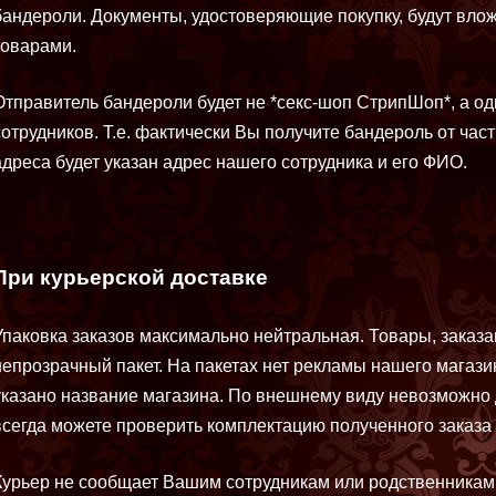
бандероли. Документы, удостоверяющие покупку, будут вло
товарами.
Отправитель бандероли будет не *секс-шоп СтрипШоп*, а о
сотрудников. Т.е. фактически Вы получите бандероль от част
адреса будет указан адрес нашего сотрудника и его ФИО.
При курьерской доставке
Упаковка заказов максимально нейтральная. Товары, заказ
непрозрачный пакет. На пакетах нет рекламы нашего магазин
указано название магазина. По внешнему виду невозможно 
всегда можете проверить комплектацию полученного заказа 
Курьер не сообщает Вашим сотрудникам или родственникам 