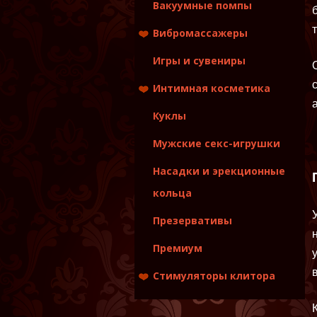
Вакуумные помпы
Вибромассажеры
Вибраторы
Игры и сувениры
Вибраторы для пар
Интимная косметика
Страпоны
Фаллоимитаторы
Игры и сувениры
Куклы
Лубриканты
Мужские секс-игрушки
Массажные
масла,свечи,эликсиры
Насадки и эрекционные
Уход за игрушками
кольца
Презервативы
Премиум
Стимуляторы клитора
Вакуумные