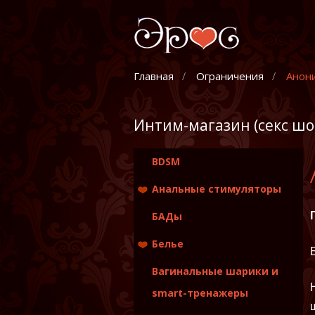
Главная
Ограничения
Анон
Интим-магазин (секс шо
BDSM
Анальные стимуляторы
Анальные стимуляторы
БАДы
и пробки без вибрации
Белье
Анальные стимуляторы
и пробки с вибрацией
Женское
Вагинальные шарики и
Массажеры простаты
smart-тренажеры