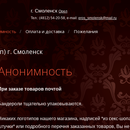
г. Смоленск
Орел
Тел.: (4812) 54-20-58, e-mail:
eros_smolensk@mail.ru
имность
Оплата и доставка
Пожелания
п) г. Смоленск
Анонимность
При заказе товаров почтой
Бандероли тщательно упаковываются.
Никаких логотипов нашего магазина, надписей *из секс-шоп
штучки* или подробного перечня заказанных товаров, Вы не